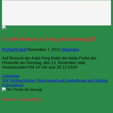
nach:
Letzte Runde in Perg am Sonntag!!!
PichlerRudolf
November 7, 2011
Allgemein
Auf Wunsch der Askö Perg findet die letzte Partie der
Hinrunde am Sonntag, den 13. November statt,
Anstosszeiten KM 14 Uhr und 1B 12 Uhr!!!
Beitragsnavigation
Geburtstag
NW Weihnachtsfeier, Punschstand und Kindertheater am Ortsplatz
Schweinbach
Nächste
Veranstaltung