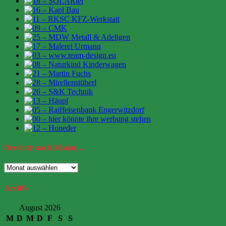
Berichte
nach Monat…
Berichte
nach
Monat…
Archiv
August 2026
M
D
M
D
F
S
S