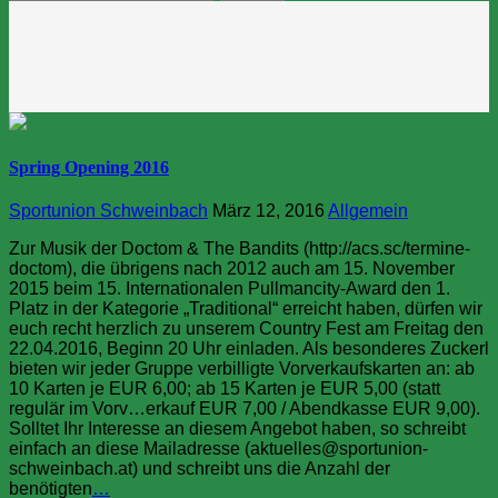
nach:
Spring Opening 2016
Sportunion Schweinbach
März 12, 2016
Allgemein
Zur Musik der Doctom & The Bandits (http://acs.sc/termine-
doctom), die übrigens nach 2012 auch am 15. November
2015 beim 15. Internationalen Pullmancity-Award den 1.
Platz in der Kategorie „Traditional“ erreicht haben, dürfen wir
euch recht herzlich zu unserem Country Fest am Freitag den
22.04.2016, Beginn 20 Uhr einladen. Als besonderes Zuckerl
bieten wir jeder Gruppe verbilligte Vorverkaufskarten an: ab
10 Karten je EUR 6,00; ab 15 Karten je EUR 5,00 (statt
regulär im Vorv…erkauf EUR 7,00 / Abendkasse EUR 9,00).
Solltet Ihr Interesse an diesem Angebot haben, so schreibt
einfach an diese Mailadresse (aktuelles@sportunion-
schweinbach.at) und schreibt uns die Anzahl der
benötigten
…