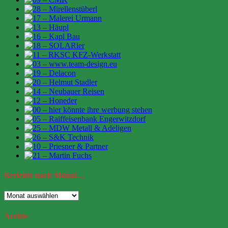
Berichte
nach Monat…
Berichte
nach
Monat…
Archiv