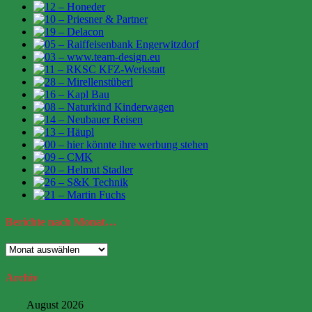
Berichte
nach Monat…
Berichte
nach
Monat…
Archiv
August 2026