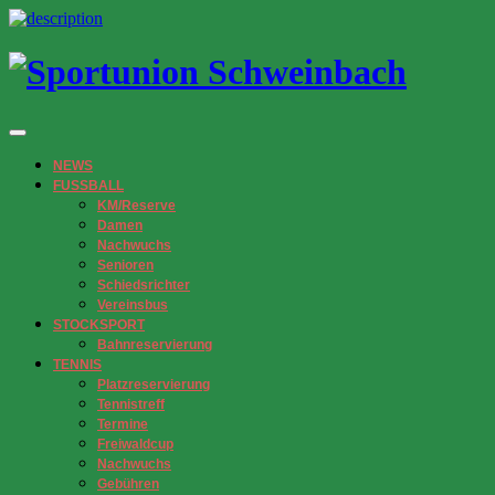
NEWS
FUSSBALL
KM/Reserve
Damen
Nachwuchs
Senioren
Schiedsrichter
Vereinsbus
STOCKSPORT
Bahnreservierung
TENNIS
Platzreservierung
Tennistreff
Termine
Freiwaldcup
Nachwuchs
Gebühren