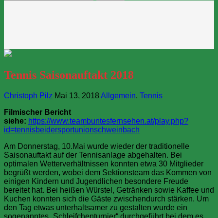
nach:
Tennis Saisonauftakt 2018
Christoph Pilz
Mai 13, 2018
Allgemein
,
Tennis
Filmischer Bericht
siehe:
https://www.teambuntesfernsehen.at/play.php?
id=tennisbeidersportunionschweinbach
Am Donnerstag, 10.Mai wurde wieder der traditionelle
Saisonauftakt auf der Tennisanlage abgehalten. Bei
optimalen Wetterverhältnissen konnten etwa 30 Mitglieder
begrüßt werden, wobei dem Sektionsteam das Kommen von
einigen Kindern und Jugendlichen besondere Freude
bereitet hat. Bei heißen Würstel, Getränken sowie Kaffee und
Kuchen konnten sich die Gäste zwischendurch stärken. Um
den Tag etwas unterhaltsamer zu gestalten wurde ein
sogenanntes „Schleifchenturnier“ durchgeführt bei dem es