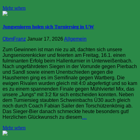
Mehr sehen
Jungsenioren holen sich Turniersieg in UW
ObmFranz
Januar 17, 2026
Allgemein
Zum Gewinnen ist man nie zu alt, dachten sich unsere
Jungseniorenkicker und feierten am Freitag, 16.1. einen
fulminanten Erfolg beim Hallenturnier in Unterweißenbach.
Nach ungefährdeten Siegen in der Vorrunde gegen Pierbach
und Sandl sowie einem Unentschieden gegen die
Hausherren ging es im Semifinale gegen Wartberg. Die
ewigen Rivalen wurden gleich mit 4:0 abgefertigt und so kam
es zu einem spannenden Finale gegen Mühlviertel Mix, das
unsere „Jungs“ mit 3:2 für sich entscheiden konnten. Neben
dem Turniersieg staubten Schweinbachs Ü30 auch gleich
noch durch Coach Fabian Sailer den Torschützenkönig ab.
Das Sieger-Bier danach schmeckte heute besonders gut!
Herzlichen Glückwunsch zu diesem
…
Mehr sehen