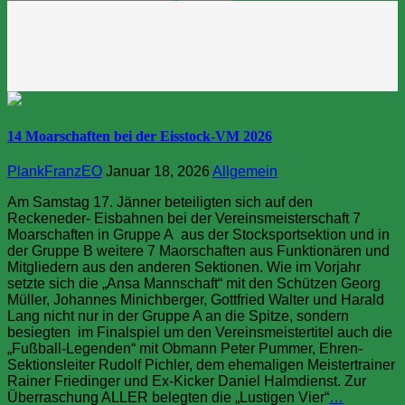
nach:
14 Moarschaften bei der Eisstock-VM 2026
PlankFranzEO
Januar 18, 2026
Allgemein
Am Samstag 17. Jänner beteiligten sich auf den
Reckeneder- Eisbahnen bei der Vereinsmeisterschaft 7
Moarschaften in Gruppe A aus der Stocksportsektion und in
der Gruppe B weitere 7 Maorschaften aus Funktionären und
Mitgliedern aus den anderen Sektionen. Wie im Vorjahr
setzte sich die „Ansa Mannschaft“ mit den Schützen Georg
Müller, Johannes Minichberger, Gottfried Walter und Harald
Lang nicht nur in der Gruppe A an die Spitze, sondern
besiegten im Finalspiel um den Vereinsmeistertitel auch die
„Fußball-Legenden“ mit Obmann Peter Pummer, Ehren-
Sektionsleiter Rudolf Pichler, dem ehemaligen Meistertrainer
Rainer Friedinger und Ex-Kicker Daniel Halmdienst. Zur
Überraschung ALLER belegten die „Lustigen Vier“
…