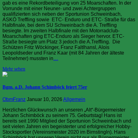
gab es eine Rekordbeteiligung von 25 Moarschaften. In der
Vorrunde mit einer Neuner- und zwei Achtergruppen
qualifizierten sich neben der Sportunion Schweinbach,
ASKÖ Treffling sowie ETC- Enduro und ETC- Straße für das
Halbfinale, bei dem SU Schweinbach die A. Treffling
besiegte. Im zweiten Halbfinale mit den Motorradclub-
Moarschaften ging ETC-Enduro als Sieger hervor. ETC-
Straße besiegte um Platz 3 jedoch die A.Treffling. Die
Schützen Fritz Wöckinger, Franz Faltlhansl, Alois
Leopoldseder und Franz Kaar (mit 84 Jahren der älteste
Teilnehmer) mussten in
…
Mehr sehen
Bgm. a.D. Johann Schimböck feiert 75er
ObmFranz
Januar 10, 2026
Allgemein
Herzlichen Glückwunsch an unseren „Alt“-Bürgermeister
Johann Schimböck zu seinem 75. Geburtstag! Hans ist
bereits seit 1990 Mitglied der Sportunion Schweinbach und
seit vielen Jahren ein begeisterter und erfolgreicher Hobby-
Stocksportler (Vereinsmeister 2020 im Birnstingln). Hans
Schimböck hat unseren Verein nicht nur als Bürgermeister