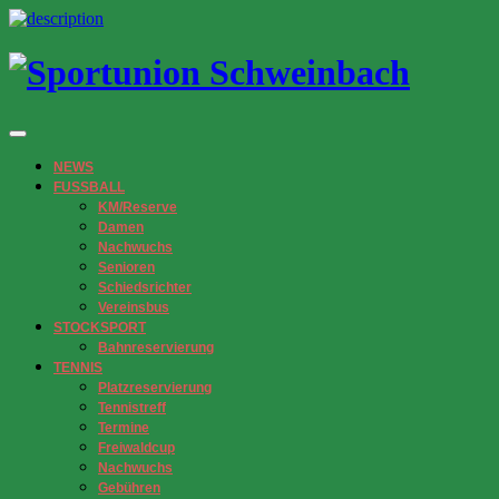
NEWS
FUSSBALL
KM/Reserve
Damen
Nachwuchs
Senioren
Schiedsrichter
Vereinsbus
STOCKSPORT
Bahnreservierung
TENNIS
Platzreservierung
Tennistreff
Termine
Freiwaldcup
Nachwuchs
Gebühren