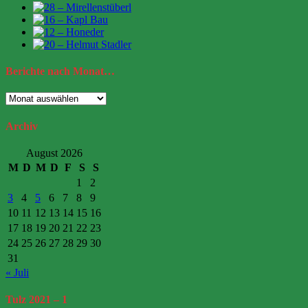
Berichte
nach Monat…
Berichte
nach
Monat…
Archiv
August 2026
M
D
M
D
F
S
S
1
2
3
4
5
6
7
8
9
10
11
12
13
14
15
16
17
18
19
20
21
22
23
24
25
26
27
28
29
30
31
« Juli
Tulz
2021 – 1