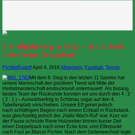
nach:
3. Frühjahrssieg in Folge – damit droht
heuer keine Relegation!
PichlerRudolf
April 4, 2016
Allgemein
,
Fussball
,
Tennis
Mit dem 9. Sieg in den letzten 11 Spielen hat
unsere Mannschaft den positiven Trend seit Mitte der
Herbstmeisterschaft eindrucksvoll untermauert! Als bislang
bestes Team der Rückrunde konnten wir uns durch den 4 : 2
( 2 : 1 ) – Auswärtserfolg in Schönau sogar auf den 4.
Tabellenplatz vorschieben. Unsere Elf geriet jedoch
nach schläfrigem Beginn nach einem Eckball in Rückstand,
was gleichzeitig jedoch der „Hallo Wach-Ruf“ war. Kurz vor
der Pause schnürte Rene Holzweber binnen kurzer Zeit
einen Doppelpack nach einer Ecke bzw. vom Elferpunkt
nach Foul an Marcel Pichler. Nach dem Seitenwechsel legte