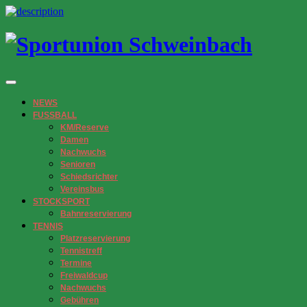
NEWS
FUSSBALL
KM/Reserve
Damen
Nachwuchs
Senioren
Schiedsrichter
Vereinsbus
STOCKSPORT
Bahnreservierung
TENNIS
Platzreservierung
Tennistreff
Termine
Freiwaldcup
Nachwuchs
Gebühren