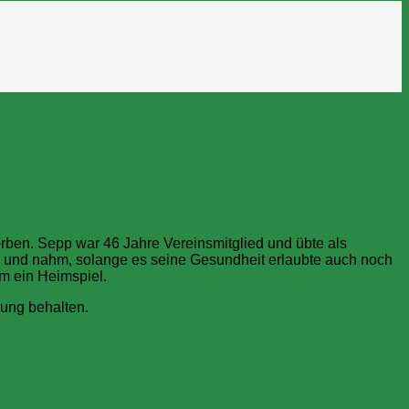
orben. Sepp war 46 Jahre Vereinsmitglied und übte als
er und nahm, solange es seine Gesundheit erlaubte auch noch
m ein Heimspiel.
rung behalten.