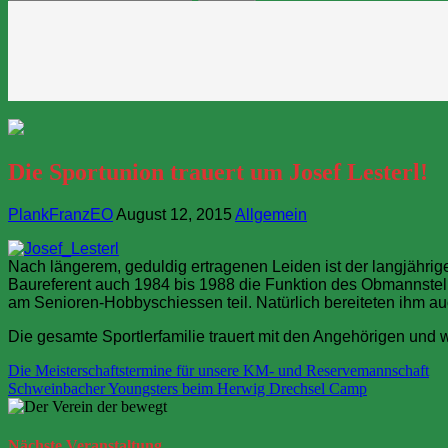
nach:
Die Sportunion trauert um Josef Lesterl!
PlankFranzEO
August 12, 2015
Allgemein
Nach längerem, geduldig ertragenen Leiden ist der langjährige
Baureferent auch 1984 bis 1988 die Funktion des Obmannstell
am Senioren-Hobbyschiessen teil. Natürlich bereiteten ihm a
Die gesamte Sportlerfamilie trauert mit den Angehörigen und 
Beitragsnavigation
Die Meisterschaftstermine für unsere KM- und Reservemannschaft
Schweinbacher Youngsters beim Herwig Drechsel Camp
Nächste
Veranstaltung