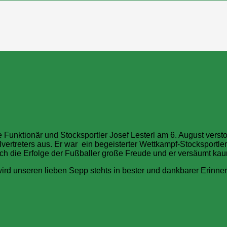
 Funktionär und Stocksportler Josef Lesterl am 6. August verst
vertreters aus. Er war ein begeisterter Wettkampf-Stocksportl
uch die Erfolge der Fußballer große Freude und er versäumt kau
wird unseren lieben Sepp stehts in bester und dankbarer Erinne