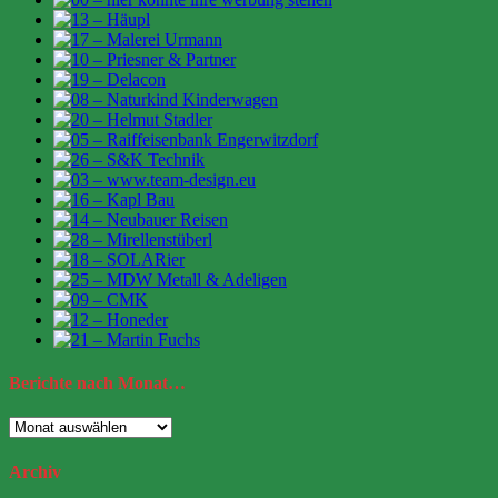
Berichte
nach Monat…
Berichte
nach
Monat…
Archiv