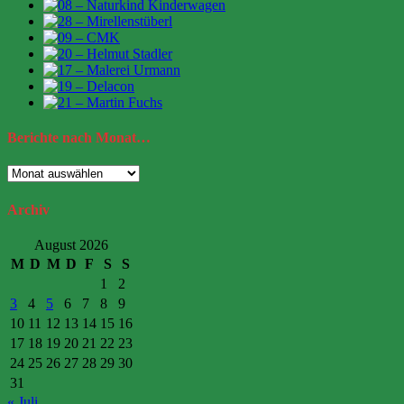
Berichte
nach Monat…
Berichte
nach
Monat…
Archiv
August 2026
M
D
M
D
F
S
S
1
2
3
4
5
6
7
8
9
10
11
12
13
14
15
16
17
18
19
20
21
22
23
24
25
26
27
28
29
30
31
« Juli