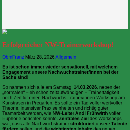
nach:
Erfolgreicher NW‑Trainerworkshop!
ObmFranz
März 28, 2026
Allgemein
Es ist schon immer wieder sensationell, mit welchem
Engagement unsere Nachwuchstrainer/innen bei der
Sache sind!
So nahmen sich alle am Samstag,
14.03.2026
, neben der
„normalen“ – eh schon zeitaufwändigen – Trainertätigkeit
noch Zeit für einen Nachwuchs‑Trainer/innen-Workshop am
Kunstrasen in Pregarten. Es sollte ein Tag voller wertvoller
Theorie, intensiver Praxiseinheiten und richtig guter
Teamarbeit werden, wie
NW-Leiter Andi Frühwirth
voller
Euphorie berichten konnte.
Zentrales Ziel
des Workshops
war, dass alle Nachwuchstrainer
strukturiert
unsere
Talente
fördern
sollen und die
wichtigsten Inhalte
des neuen