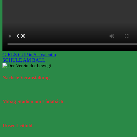
Beitragsnavigation
GIRLS CUP in St. Valentin
SCHULE AM BALL
Nächste
Veranstaltung
Mibag-Stadion
am Lådabåch
Unser
Leitbild