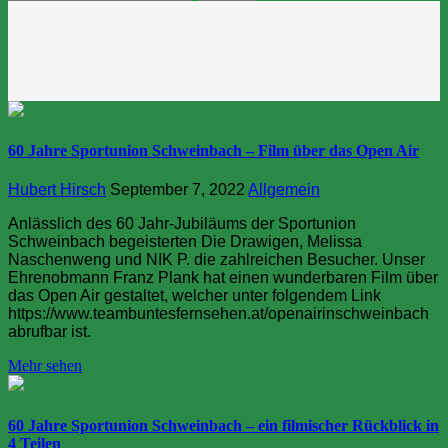
nach:
60 Jahre Sportunion Schweinbach – Film über das Open Air
Hubert Hirsch
September 7, 2022
Allgemein
Anlässlich des 60 Jahr-Jubiläums der Sportunion
Schweinbach begeisterten Die Drawigen, Melissa
Naschenweng und NIK P. die zahlreichen Besucher. Unser
Ehrenobmann Franz Plank hat einen wunderbaren Film über
das Open Air gestaltet, welcher unter folgendem Link
https://www.teambuntesfernsehen.at/openairinschweinbach
abrufbar ist.
Mehr sehen
60 Jahre Sportunion Schweinbach – ein filmischer Rückblick in
4 Teilen