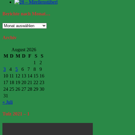
Berichte
nach Monat…
Berichte
nach
Monat…
Archiv
August 2026
M
D
M
D
F
S
S
1
2
3
4
5
6
7
8
9
10
11
12
13
14
15
16
17
18
19
20
21
22
23
24
25
26
27
28
29
30
31
« Juli
Tulz
2021 – 1