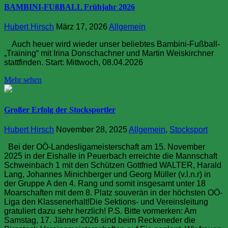
BAMBINI-FUßBALL Frühjahr 2026
Hubert Hirsch
März 17, 2026
Allgemein
Auch heuer wird wieder unser beliebtes Bambini-Fußball-
„Training“ mit Irina Donschachner und Martin Weiskirchner
stattfinden. Start: Mittwoch, 08.04.2026
Mehr sehen
Großer Erfolg der Stocksportler
Hubert Hirsch
November 28, 2025
Allgemein
,
Stocksport
Bei der OÖ-Landesligameisterschaft am 15. November
2025 in der Eishalle in Peuerbach erreichte die Mannschaft
Schweinbach 1 mit den Schützen Gottfried WALTER, Harald
Lang, Johannes Minichberger und Georg Müller (v.l.n.r) in
der Gruppe A den 4. Rang und somit insgesamt unter 18
Moarschaften mit dem 8. Platz souverän in der höchsten OÖ-
Liga den Klassenerhalt!Die Sektions- und Vereinsleitung
gratuliert dazu sehr herzlich! P.S. Bitte vormerken: Am
Samstag, 17. Jänner 2026 sind beim Reckeneder die