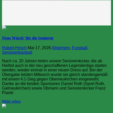
nach:
Neue Wäsch‘ für die Senioren
Hubert Hirsch
Mai 17, 2026
Allgemein
,
Fussball
,
Seniorenfussball
Nach ca. 20 Jahren treten unsere Seniorenkicker, die ab
Herbst auch in der neu geschaffenen Legendenliga starten
werden, wieder einmal in einer neuen Dress auf. Bei der
Übergabe letzten Mittwoch wurde sie gleich standesgemäß
mit einem 4:1-Sieg gegen Oberneukirchen eingeweiht.
Danke an die beiden Sponsoren Daniel Roth (Sport Roth,
Gallneukirchen) sowie Obmann und Seniorenkicker Franz
Plank!
Mehr sehen