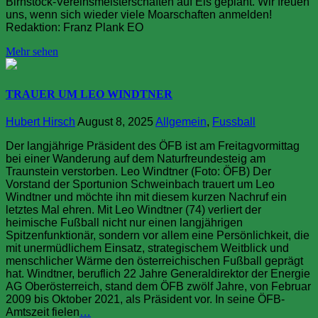
Birnstock-Vereinsmeisterschaften auf Eis geplant. Wir freuen
uns, wenn sich wieder viele Moarschaften anmelden!
Redaktion: Franz Plank EO
Mehr sehen
TRAUER UM LEO WINDTNER
Hubert Hirsch
August 8, 2025
Allgemein
,
Fussball
Der langjährige Präsident des ÖFB ist am Freitagvormittag
bei einer Wanderung auf dem Naturfreundesteig am
Traunstein verstorben. Leo Windtner (Foto: ÖFB) Der
Vorstand der Sportunion Schweinbach trauert um Leo
Windtner und möchte ihn mit diesem kurzen Nachruf ein
letztes Mal ehren. Mit Leo Windtner (74) verliert der
heimische Fußball nicht nur einen langjährigen
Spitzenfunktionär, sondern vor allem eine Persönlichkeit, die
mit unermüdlichem Einsatz, strategischem Weitblick und
menschlicher Wärme den österreichischen Fußball geprägt
hat. Windtner, beruflich 22 Jahre Generaldirektor der Energie
AG Oberösterreich, stand dem ÖFB zwölf Jahre, von Februar
2009 bis Oktober 2021, als Präsident vor. In seine ÖFB-
Amtszeit fielen
…