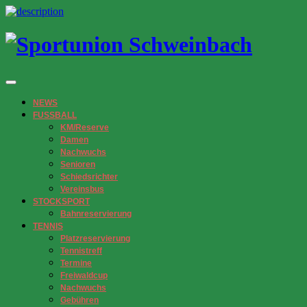
NEWS
FUSSBALL
KM/Reserve
Damen
Nachwuchs
Senioren
Schiedsrichter
Vereinsbus
STOCKSPORT
Bahnreservierung
TENNIS
Platzreservierung
Tennistreff
Termine
Freiwaldcup
Nachwuchs
Gebühren