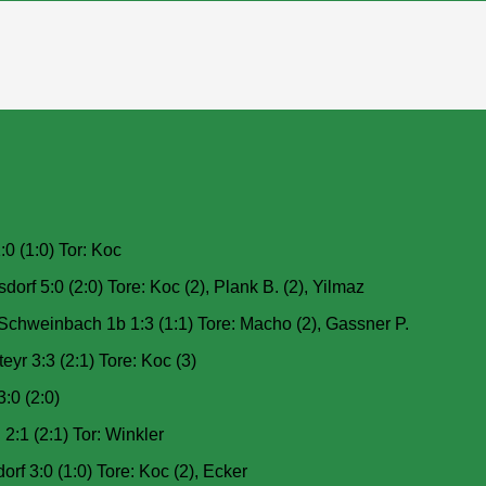
0 (1:0) Tor: Koc
f 5:0 (2:0) Tore: Koc (2), Plank B. (2), Yilmaz
Schweinbach 1b 1:3 (1:1) Tore: Macho (2), Gassner P.
r 3:3 (2:1) Tore: Koc (3)
:0 (2:0)
:1 (2:1) Tor: Winkler
 3:0 (1:0) Tore: Koc (2), Ecker