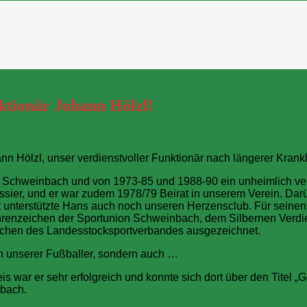
ktionär Johann Hölzl!
ann Hölzl, unser verdienstvoller Funktionär nach längerer Krank
nion Schweinbach und von 1973-85 und 1988-90 ein unheimlich
sier, und er war zudem 1978/79 Beirat in unserem Verein. Darübe
tzt unterstützte Hans auch noch unseren Herzensclub. Für sein
hrenzeichen der Sportunion Schweinbach, dem Silbernen Verdi
chen des Landesstocksportverbandes ausgezeichnet.
Fan unserer Fußballer, sondern auch …
s war er sehr erfolgreich und konnte sich dort über den Titel 
nbach.