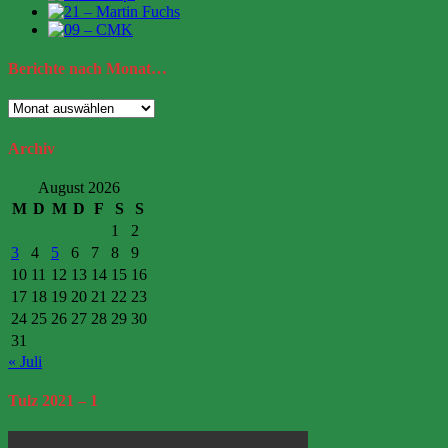
Berichte
nach Monat…
Berichte
nach
Monat…
Archiv
August 2026
M
D
M
D
F
S
S
1
2
3
4
5
6
7
8
9
10
11
12
13
14
15
16
17
18
19
20
21
22
23
24
25
26
27
28
29
30
31
« Juli
Tulz
2021 – 1