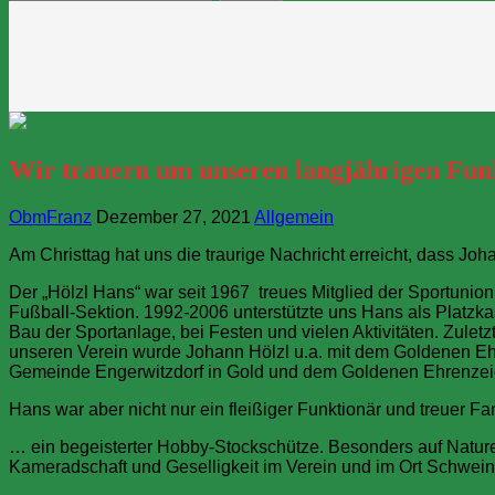
nach:
Wir trauern um unseren langjährigen Fun
ObmFranz
Dezember 27, 2021
Allgemein
Am Christtag hat uns die traurige Nachricht erreicht, dass Joh
Der „Hölzl Hans“ war seit 1967 treues Mitglied der Sportu
Fußball-Sektion. 1992-2006 unterstützte uns Hans als Platzkas
Bau der Sportanlage, bei Festen und vielen Aktivitäten. Zule
unseren Verein wurde Johann Hölzl u.a. mit dem Goldenen E
Gemeinde Engerwitzdorf in Gold und dem Goldenen Ehrenzei
Hans war aber nicht nur ein fleißiger Funktionär und treuer 
… ein begeisterter Hobby-Stockschütze. Besonders auf Naturei
Kameradschaft und Geselligkeit im Verein und im Ort Schwei