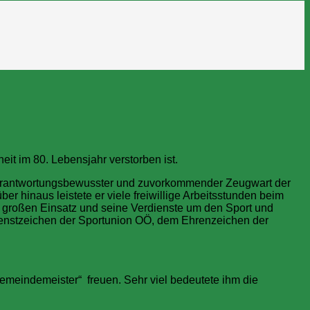
heit im 80. Lebensjahr verstorben ist.
 verantwortungsbewusster und zuvorkommender Zeugwart der
r hinaus leistete er viele freiwillige Arbeitsstunden beim
en großen Einsatz und seine Verdienste um den Sport und
enstzeichen der Sportunion OÖ, dem Ehrenzeichen der
„Gemeindemeister“ freuen.
Sehr viel bedeutete ihm die