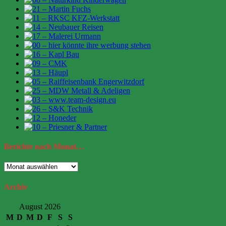
Berichte
nach Monat…
Berichte
nach
Monat…
Archiv
August 2026
M
D
M
D
F
S
S