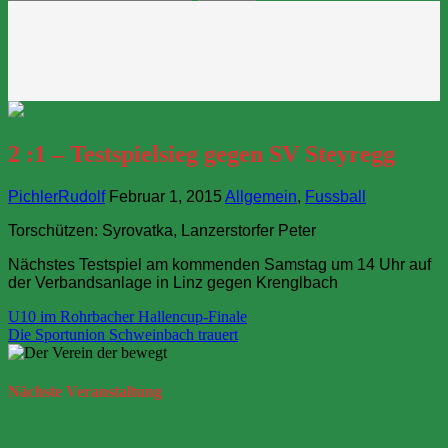
nach:
2 :1 – Testspielsieg gegen SV Steyregg
PichlerRudolf
Februar 1, 2015
Allgemein
,
Fussball
Torschützen: Syrovatka, Lanzerstorfer Peter
Nächstes Testspiel am kommenden Samstag um 14 Uhr auf
der Verbandsanlage in Linz gegen Krenglbach
Beitragsnavigation
U10 im Rohrbacher Hallencup-Finale
Die Sportunion Schweinbach trauert
Nächste
Veranstaltung