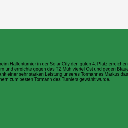
beim Hallenturnier in der Solar City den guten 4. Platz erreic
gern und erreichte gegen das TZ Mühlviertel Ost und gegen Blau
nk einer sehr starken Leistung unseres Tormannes Markus das
inern zum besten Tormann des Turniers gewählt wurde.