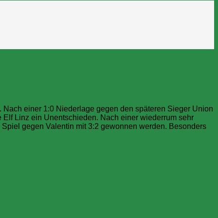
hen. Nach einer 1:0 Niederlage gegen den späteren Sieger Union
e Elf Linz ein Unentschieden. Nach einer wiederrum sehr
 Spiel gegen Valentin mit 3:2 gewonnen werden. Besonders