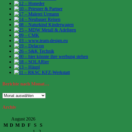
Berichte
nach Monat…
Berichte
nach
Monat…
Archiv
August 2026
M
D
M
D
F
S
S
1
2