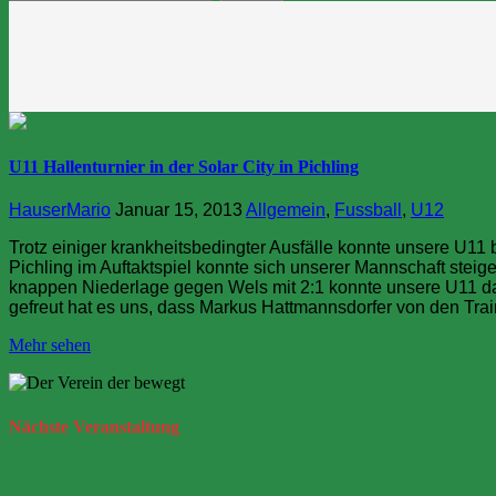
nach:
U11 Hallenturnier in der Solar City in Pichling
HauserMario
Januar 15, 2013
Allgemein
,
Fussball
,
U12
Trotz einiger krankheitsbedingter Ausfälle konnte unsere U11 
Pichling im Auftaktspiel konnte sich unserer Mannschaft stei
knappen Niederlage gegen Wels mit 2:1 konnte unsere U11 da
gefreut hat es uns, dass Markus Hattmannsdorfer von den Tra
Mehr sehen
Nächste
Veranstaltung