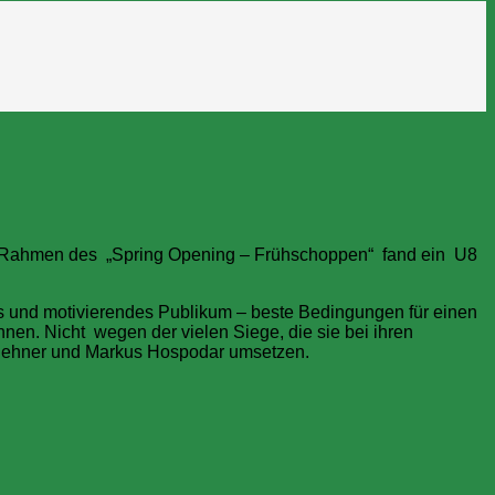
Im Rahmen des „Spring Opening – Frühschoppen“ fand ein U8
res und motivierendes Publikum – beste Bedingungen für einen
en. Nicht wegen der vielen Siege, die sie bei ihren
inklehner und Markus Hospodar umsetzen.