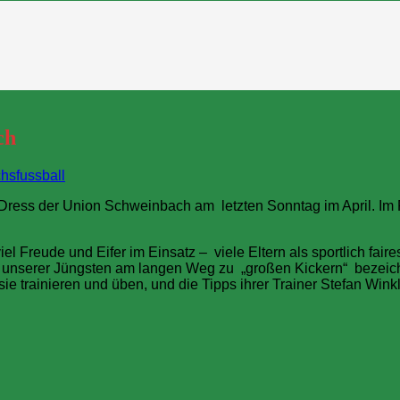
ch
sfussball
 Dress der Union Schweinbach am letzten Sonntag im April. 
 Freude und Eifer im Einsatz – viele Eltern als sportlich fai
 unserer Jüngsten am langen Weg zu „großen Kickern“ bezeichn
 sie trainieren und üben, und die Tipps ihrer Trainer Stefan W