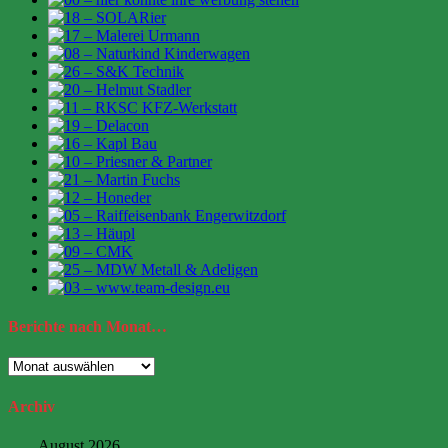
Berichte
nach Monat…
Berichte
nach
Monat…
Archiv
August 2026