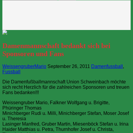
nach:
Damenmannschaft bedankt sich bei
Sponsoren und Fans
WeissengruberMario
September 26, 2011
Damenfussball
,
Fussball
Die Damenfußballmannschaft Union Schweinbach möchte
sich recht Herzlich für die zahlreichen Sponsoren und treuen
Fans bedanken!!!
Weissengruber Mario, Falkner Wolfgang u. Brigitte,
Phüringer Thomas
Minichberger Rudi u. Milli, Minichberger Stefan, Moser Josef
u. Theresia
Lasinger Manfred, Gruber Martin, Miesenböck Stefan u. Irina
Haider Matthias u. Petra, Thurnhofer Josef u. Christa,