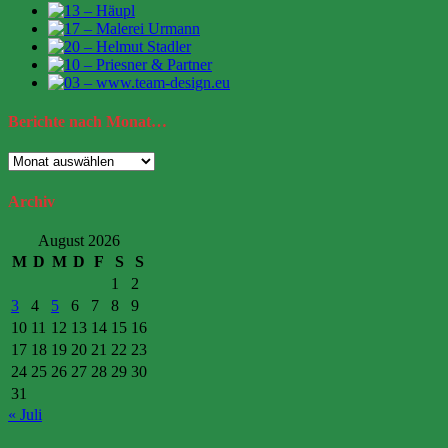
Berichte
nach Monat…
Berichte
nach
Monat…
Archiv
August 2026
M
D
M
D
F
S
S
1
2
3
4
5
6
7
8
9
10
11
12
13
14
15
16
17
18
19
20
21
22
23
24
25
26
27
28
29
30
31
« Juli