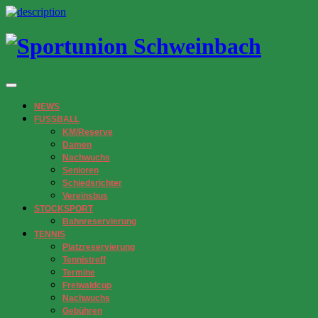
NEWS
FUSSBALL
KM/Reserve
Damen
Nachwuchs
Senioren
Schiedsrichter
Vereinsbus
STOCKSPORT
Bahnreservierung
TENNIS
Platzreservierung
Tennistreff
Termine
Freiwaldcup
Nachwuchs
Gebühren