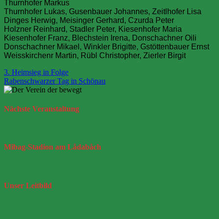
Thurnhofer Markus
Thurnhofer Lukas, Gusenbauer Johannes, Zeitlhofer Lisa
Dinges Herwig, Meisinger Gerhard, Czurda Peter
Holzner Reinhard, Stadler Peter, Kiesenhofer Maria
Kiesenhofer Franz, Blechstein Irena, Donschachner Oili
Donschachner Mikael, Winkler Brigitte, Gstöttenbauer Ernst
Weisskirchenr Martin, Rübl Christopher, Zierler Birgit
Beitragsnavigation
3. Heimsieg in Folge
Rabenschwarzer Tag in Schönau
Nächste
Veranstaltung
Mibag-Stadion
am Lådabåch
Unser
Leitbild