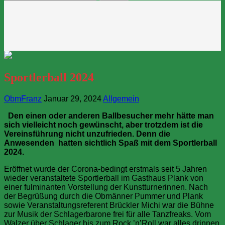
nach:
Sportlerball 2024
ObmFranz
Januar 29, 2024
Allgemein
Den einen oder anderen Ballbesucher mehr hätte man
sich vielleicht noch gewünscht, aber trotzdem ist die
Vereinsführung nicht unzufrieden. Denn die
Anwesenden hatten sichtlich Spaß mit dem Sportlerball
2024.
Eröffnet wurde der Corona-bedingt erstmals seit 5 Jahren
wieder veranstaltete Sportlerball im Gasthaus Plank von
einer fulminanten Vorstellung der Kunstturnerinnen. Nach
der Begrüßung durch die Obmänner Pummer und Plank
sowie Veranstaltungsreferent Brückler Michi war die Bühne
zur Musik der Schlagerbarone frei für alle Tanzfreaks. Vom
Walzer über Schlager bis zum Rock ’n’Roll war alles drinnen