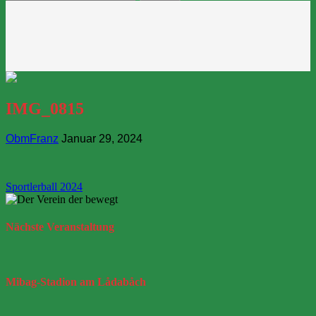
nach:
IMG_0815
ObmFranz
Januar 29, 2024
Beitragsnavigation
Sportlerball 2024
Nächste
Veranstaltung
Mibag-Stadion
am Lådabåch