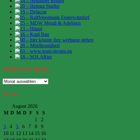
Berichte
nach Monat…
Berichte
nach
Monat…
Archiv
August 2026
M
D
M
D
F
S
S
1
2
3
4
5
6
7
8
9
10
11
12
13
14
15
16