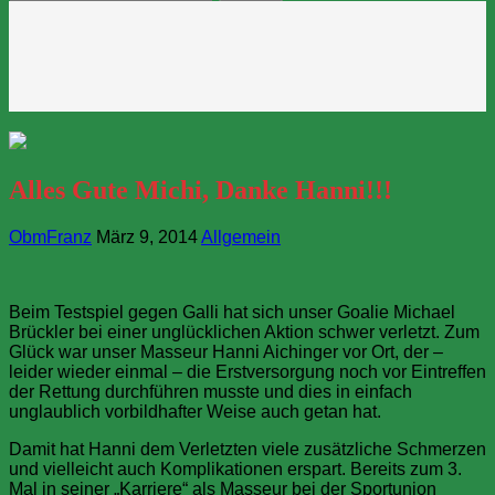
nach:
Alles Gute Michi, Danke Hanni!!!
ObmFranz
März 9, 2014
Allgemein
Beim Testspiel gegen Galli hat sich unser Goalie Michael
Brückler bei einer unglücklichen Aktion schwer verletzt. Zum
Glück war unser Masseur Hanni Aichinger vor Ort, der –
leider wieder einmal – die Erstversorgung noch vor Eintreffen
der Rettung durchführen musste und dies in einfach
unglaublich vorbildhafter Weise auch getan hat.
Damit hat Hanni dem Verletzten viele zusätzliche Schmerzen
und vielleicht auch Komplikationen erspart. Bereits zum 3.
Mal in seiner „Karriere“ als Masseur bei der Sportunion