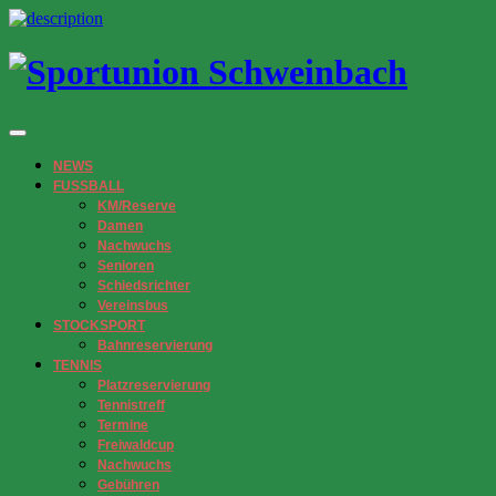
NEWS
FUSSBALL
KM/Reserve
Damen
Nachwuchs
Senioren
Schiedsrichter
Vereinsbus
STOCKSPORT
Bahnreservierung
TENNIS
Platzreservierung
Tennistreff
Termine
Freiwaldcup
Nachwuchs
Gebühren