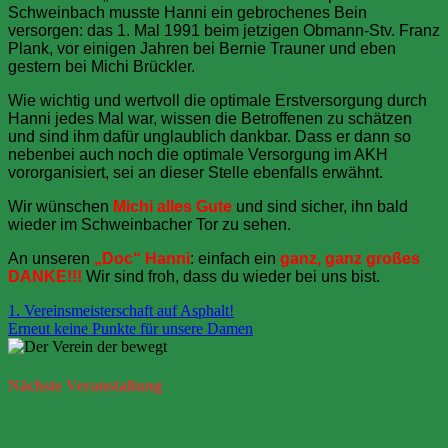
Schweinbach musste Hanni ein gebrochenes Bein
versorgen: das 1. Mal 1991 beim jetzigen Obmann-Stv. Franz
Plank, vor einigen Jahren bei Bernie Trauner und eben
gestern bei Michi Brückler.
Wie wichtig und wertvoll die optimale Erstversorgung durch
Hanni jedes Mal war, wissen die Betroffenen zu schätzen
und sind ihm dafür unglaublich dankbar. Dass er dann so
nebenbei auch noch die optimale Versorgung im AKH
vororganisiert, sei an dieser Stelle ebenfalls erwähnt.
Wir wünschen
Michi alles Gute
und sind sicher, ihn bald
wieder im Schweinbacher Tor zu sehen.
An unseren
„Doc“ Hanni
: einfach ein
ganz, ganz großes
DANKE!!!
Wir sind froh, dass du wieder bei uns bist.
Beitragsnavigation
1. Vereinsmeisterschaft auf Asphalt!
Erneut keine Punkte für unsere Damen
Nächste
Veranstaltung