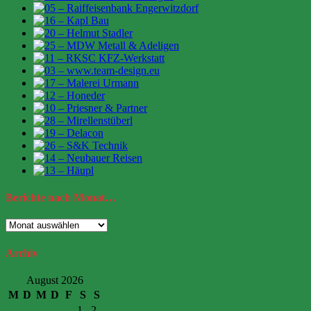
Berichte
nach Monat…
Berichte
nach
Monat…
Archiv
August 2026
M
D
M
D
F
S
S
1
2