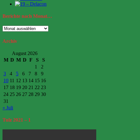
Berichte
nach Monat…
Berichte
nach
Monat…
Archiv
August 2026
M
D
M
D
F
S
S
1
2
3
4
5
6
7
8
9
10
11
12
13
14
15
16
17
18
19
20
21
22
23
24
25
26
27
28
29
30
31
« Juli
Tulz
2021 – 1