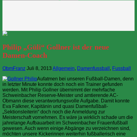
nach:
Philip „Güli“ Gollner ist der neue
Damen-Coach
ObmFranz
Juli 8, 2013
Allgemein
,
Damenfussball
,
Fussball
Aufatmen bei unseren Fußball-Damen, denn
in letzter Minute konnte doch noch ein Trainer gefunden
werden. Mit Philip Gollner übernimmt der mehrfache
Schweinbacher Reserve-Meister und amtierende AC-
Obmann diese verantwortungsvolle Aufgabe. Damit konnte
Eva Falkner, Kapitänin und quasi Damenfußball-
„Sektionsleiterin“ doch noch die Anmeldung zur
Meisterschaft vornehmen. Es wäre ja wirklich schade um die
jahrelange Aufbauarbeit im Schweinbacher Frauenfußball
gewesen. Auch wenn einige Abgänge zu verzeichnen sind,
möchten unsere Kickerinnen weiterhin fußballerisch eine