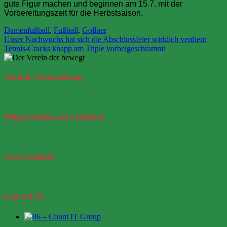
gute Figur machen und beginnen am 15.7. mit der
Vorbereitungszeit für die Herbstsaison.
Damenfußball
,
Fußball
,
Gollner
Beitragsnavigation
Unser Nachwuchs hat sich die Abschlussfeier wirklich verdient
Tennis-Cracks knapp am Triple vorbeigeschrammt
Nächste
Veranstaltung
Mibag-Stadion
am Lådabåch
Unser
Leitbild
COUNT IT