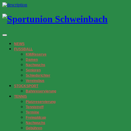
NEWS
FUSSBALL
KM/Reserve
Damen
Nachwuchs
Senioren
Schiedsrichter
Vereinsbus
STOCKSPORT
Bahnreservierung
TENNIS
Platzreservierung
Tennistreff
Termine
Freiwaldcup
Nachwuchs
Gebühren