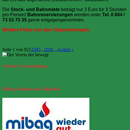
Die
Stock- und Bahnmiete
beträgt nur 3 Euro für 3 Stunden
pro Person!
Bahnreservierungen
werden unter
Tel. 0 664 /
73 53 75 35
gerne entgegengenommen.
Weitere Fotos von den Siegerehrungen:
Seite 1 von 92
1
2
3
4
5
...
10
20
...
»
Letzte »
Nächste
Veranstaltung
Mibag-Stadion
am Lådabåch