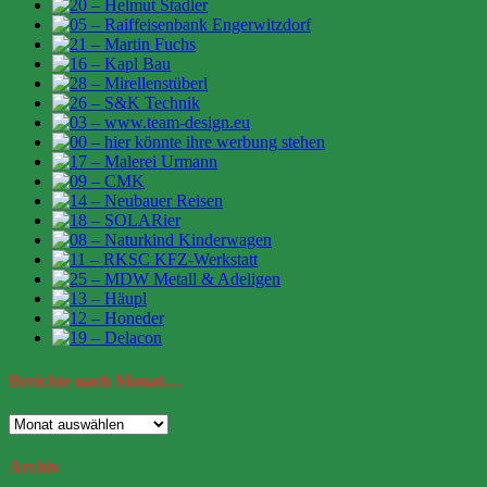
Berichte
nach Monat…
Berichte
nach
Monat…
Archiv