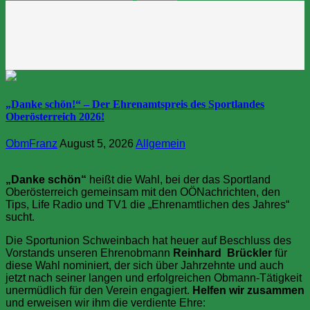
nach:
„Danke schön!“ – Der Ehrenamtspreis des Sportlandes
Oberösterreich 2026!
ObmFranz
August 5, 2026
Allgemein
„Danke schön“
heißt die Wahl, bei der das Sportland
Oberösterreich gemeinsam mit den OÖNachrichten, den
Tips, Life Radio und TV1 die „Ehrenamtlichen des Jahres“
sucht.
Die Sportunion Schweinbach hat heuer auf Beschluss des
Vorstands unseren Ehrenobmann
Reinhard Brückler
für
diese Wahl nominiert, der sich über Jahrzehnte und auch
jetzt nach seiner langen und erfolgreichen Obmann-Tätigkeit
unermüdlich für den Verein engagiert.
Helfen wir zusammen
und erweisen wir ihm die verdiente Ehre: