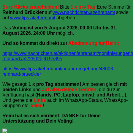
Eure Klicks entscheiden!
Bitte
1 x pro Tag
Eure Stimme für
Reinhard Brückler
auf
www.nachrichten.at/ehrenamt
sowie
auf
www.tips.at/ehrenamt
abgeben.
Das
Voting ist von 5. August 2026, 00:00 Uhr bis 31.
August 2026, 24:00 Uhr
möglich.
Und so kommst du direkt zur
Abstimmung für Reini:
https://www.nachrichten.at/aktionen/ehrenamt/nominierungen
reinhard;art228020,4195395
https://www.tips.at/ehrenamt/urfahr-umgebung/43603-
reinhard-brueckler
Wie gesagt:
1 x pro Tag abstimmen!
Am besten gleich
mit
beiden Links
und
auf allen deinen Geräten
, die du zur
Verfügung hast
(Handy, PC, Laptop, privat und Arbeit…).
Und gerne die
Links
auch im WhatsApp-Status, WhatsApp-
Gruppen etc.
teilen
!
Reini hat es sich verdient. DANKE für Deine
Unterstützung und Dein Voting!