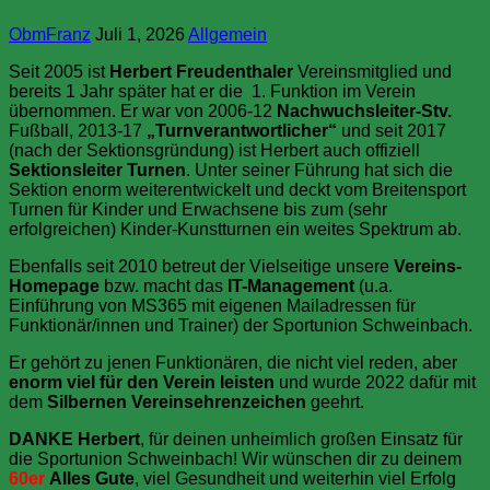
ObmFranz
Juli 1, 2026
Allgemein
Seit 2005 ist
Herbert Freudenthaler
Vereinsmitglied und
bereits 1 Jahr später hat er die
1. Funktion im Verein
übernommen. Er war von 2006-12
Nachwuchsleiter-Stv.
Fußball, 2013-17
„Turnverantwortlicher“
und seit 2017
(nach der Sektionsgründung) ist Herbert auch offiziell
Sektionsleiter Turnen
. Unter seiner Führung hat sich die
Sektion enorm weiterentwickelt und deckt vom Breitensport
Turnen für Kinder und Erwachsene bis zum (sehr
erfolgreichen) Kinder-Kunstturnen ein weites Spektrum ab.
Ebenfalls seit 2010 betreut der Vielseitige unsere
Vereins-
Homepage
bzw. macht das
IT-Management
(u.a.
Einführung von MS365 mit eigenen Mailadressen für
Funktionär/innen und Trainer) der Sportunion Schweinbach.
Er gehört zu jenen Funktionären, die nicht viel reden, aber
enorm viel für den Verein leisten
und wurde 2022 dafür mit
dem
Silbernen Vereinsehrenzeichen
geehrt.
DANKE Herbert
, für deinen unheimlich großen Einsatz für
die Sportunion Schweinbach! Wir wünschen dir zu deinem
60er
Alles Gute
, viel Gesundheit und weiterhin viel Erfolg