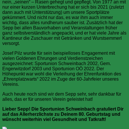
nein, „seinen“ – Rasen gehegt und gepflegt. Von 1977 an mit
nur einer kurzen Unterbrechung hat er sich bis 2021 (zuletzt
dann auch mit Unterstützung) um unsere Sportplätze
gekümmert. Und nicht nur das, es war ihm auch immer
wichtig, dass alles rundherum sauber ist. Zusätzlich hat der
Sepp bei allen Bauvorhaben und Veranstaltungen früher
ganz selbstverständlich angepackt, und er hat viele Jahre als
Kantineur die Zuschauer mit Getränken und Wurstsemmerl
versorgt.
Josef Pilz wurde für sein beispielloses Engagement mit
vielen Goldenen Ehrungen und Verdienstzeichen
ausgezeichnet: Sportunion Schweinbach 2002, Gem.
Engerwitzdorf 2003 und
Sportunion OÖ 2022. Der
Höhepunkt war wohl die Verleihung der Ehrenfunktion des
„Ehrenplatzwarts“ 2022 im Zuge der 60-Jahrfeier unseres
Vereins.
Auch heute noch sind wir dem Sepp sehr, sehr dankbar für
alles, das er für unseren Verein geleistet hat!
Lieber Sepp! Die Sportunion Schweinbach gratuliert Dir
auf das Allerherzlichste zu Deinem 80. Geburtstag und
wünscht weiterhin viel Gesundheit und Tatkraft!