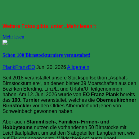
Weitere Fotos gibts unter „Mehr lesen“:
Mehr lesen
Schon 100 Birnstockturniere veranstaltet!
PlankFranzEO
Juni 20, 2026
Allgemein
Seit 2018 veranstaltet unsere Stocksportsektion „Asphalt-
Birnstockturniere“, an denen bisher 39 Moarschaften aus den
Bezirken Eferding, Linz/L. und Urfahr/U. teilgenommen
haben. Am 12. Juni 2026 wurde von
EO Franz Plank
bereits
das
100. Turnier
veranstaltet, welches die
Oberneukirchner
Birnstöckler
vor den Oldies Alberndorf und jenen von
Schweinbach gewonnen haben.
Aber auch
Stammtisch-, Familien- Firmen- und
Hobbyteams
nutzen die vorhandenen 50 Birnstöcke mit
Leichtlaufplatten, um auf den 3 abgeteilten Langbahnen, wie
auf Eis das sogenannte „Wildschießen“ auszuüben!