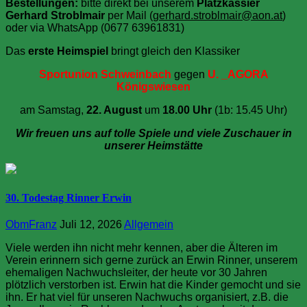
Bestellungen:
bitte direkt bei unserem
Platzkassier
Gerhard Stroblmair
per Mail (
gerhard.stroblmair@aon.at
)
oder via WhatsApp (0677 63961831)
Das
erste Heimspiel
bringt gleich den Klassiker
Sportunion Schweinbach
gegen
U. _AGORA
Königswiesen
am Samstag,
22. August
um
18.00 Uhr
(1b: 15.45 Uhr)
Wir freuen uns auf tolle Spiele und viele Zuschauer in
unserer Heimstätte
30. Todestag Rinner Erwin
ObmFranz
Juli 12, 2026
Allgemein
Viele werden ihn nicht mehr kennen, aber die Älteren im
Verein erinnern sich gerne zurück an Erwin Rinner, unserem
ehemaligen Nachwuchsleiter, der heute vor 30 Jahren
plötzlich verstorben ist. Erwin hat die Kinder gemocht und sie
ihn. Er hat viel für unseren Nachwuchs organisiert, z.B. die