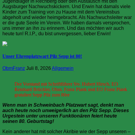
Jugendlager in Rechberg oder den Austausch mit den
Augsburger Nachwuchskickern. Und Erwin hat damals viele
Kinder zum Training von zu Hause mit dem Vereinsbus
abgeholt und wieder heimgebracht. Als Nachwuchsleiter war
er die gute Seele im Verein. Wir haben damals versprochen,
uns immer an ihn zu erinnern. Und das möchten wir auch
heute tun! R.I.P., du bist unvergessen, lieber Erwin!
Unser Ehrenplatzwart Pilz Sepp ist 80!
ObmFranz
Juli 8, 2026
Allgemein
Der Vorstand mit Schriftführer Stv. Hubert Hirsch, EO
Reinhard Brückler, Obm. Franz Plank und EO Franz Plank
gratuliert Sepp Pilz zum 80er
Wenn man in Schweinbach Platzwart sagt, denkt man
auch heute noch unweigerlich an den Pilz Sepp. Dieses
Urgestein unter unseren Funktionären feiert heute
seinen 80. Geburtstag!
Kein anderer hat mit solcher Akribie wie der Sepp unseren –