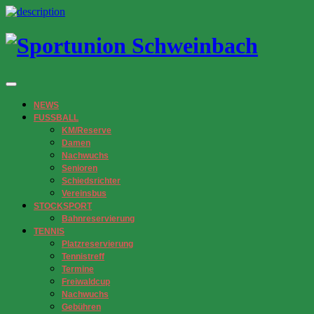
NEWS
FUSSBALL
KM/Reserve
Damen
Nachwuchs
Senioren
Schiedsrichter
Vereinsbus
STOCKSPORT
Bahnreservierung
TENNIS
Platzreservierung
Tennistreff
Termine
Freiwaldcup
Nachwuchs
Gebühren